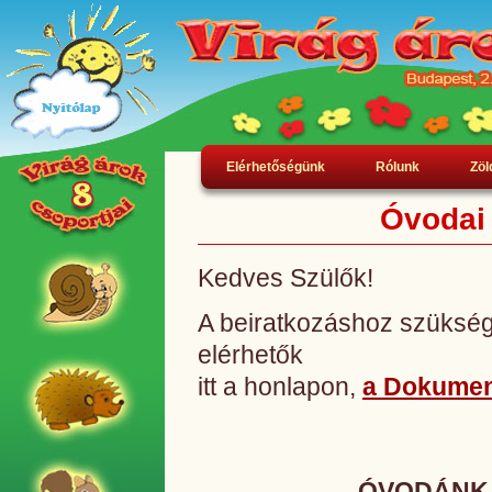
Elérhetőségünk
Rólunk
Zöl
Óvodai 
Kedves Szülők!
A beiratkozáshoz szüksé
elérhetők
itt a honlapon,
a Dokume
ÓVODÁNKA