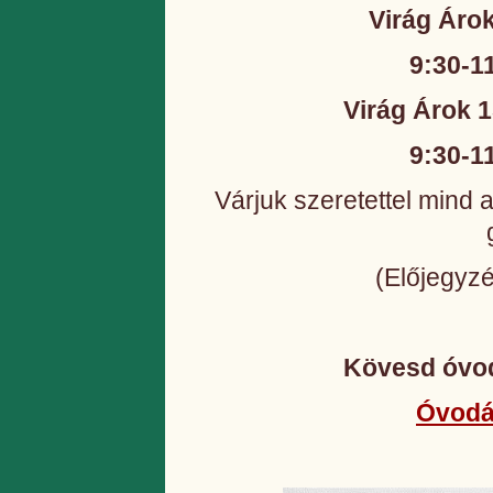
Virág Árok
9:30-1
Virág Árok 1
9:30-1
Várjuk szeretettel mind 
(Előjegy
Kövesd óvod
Óvodá