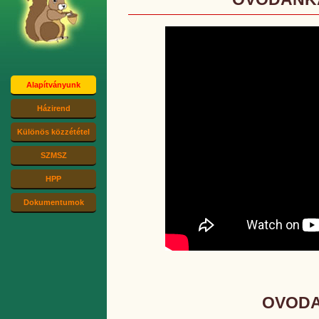
Alapítványunk
Házirend
Különös közzététel
SZMSZ
HPP
Dokumentumok
OVODAI